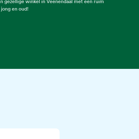
en gezellige winkel in Veenendaal met een ruim
 jong en oud!