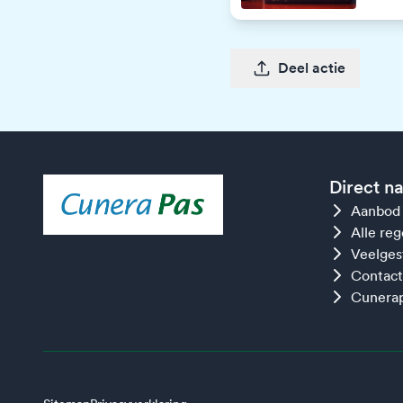
Deel actie
Direct n
Aanbod
Alle re
Veelges
Contact
Cunerap