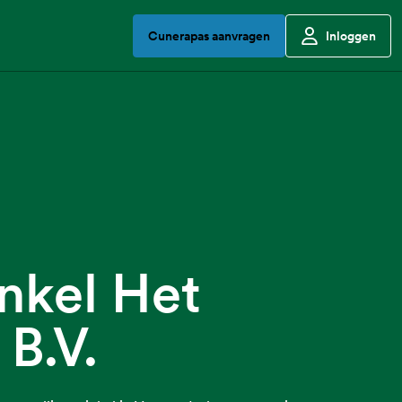
Cunerapas aanvragen
Inloggen
nkel Het
 B.V.