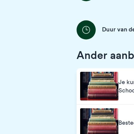
Duur van de
Ander aanb
Je ku
Scho
Beste