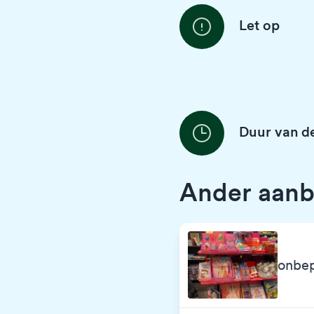
Let op
Duur van de
Ander aanb
onbep