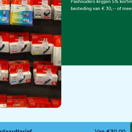
Pashouders krijgen 5% korting
besteding van € 30,-- of meer
ndaardtarief
Van €30,00