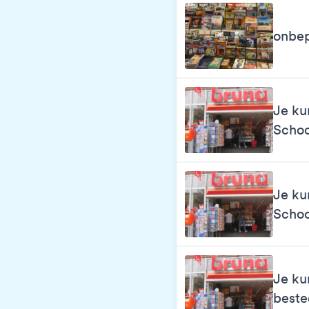
onbep
Je ku
Scho
Je ku
Scho
Je ku
best