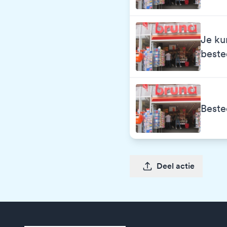
Je ku
best
Beste
Deel actie