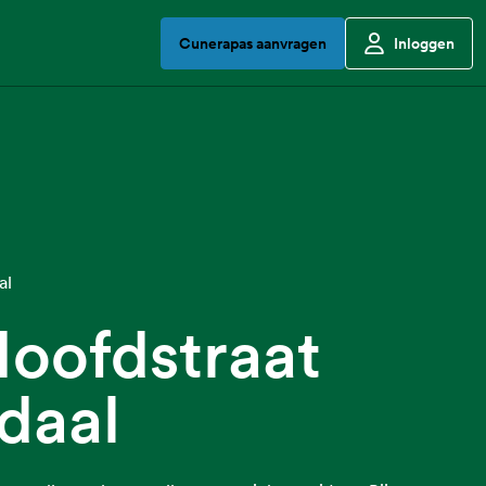
Cunerapas aanvragen
Inloggen
al
oofdstraat
daal