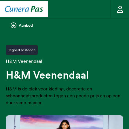
Aanbod
Tegoed besteden
H&M Veenendaal
H&M Veenendaal
H&M is de plek voor kleding, decoratie en
schoonheidsproducten tegen een goede prijs en op een
duurzame manier.