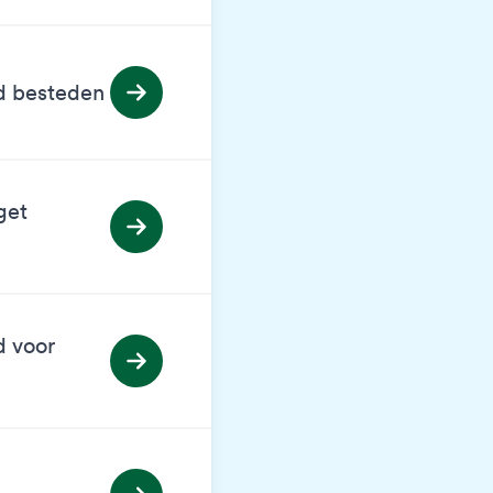
ed besteden
get
d voor