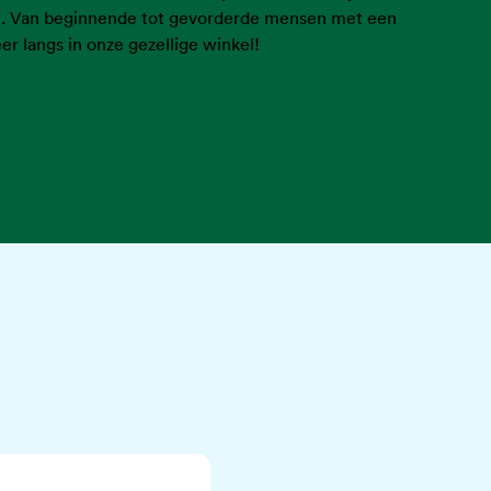
n. Van beginnende tot gevorderde mensen met een
r langs in onze gezellige winkel!