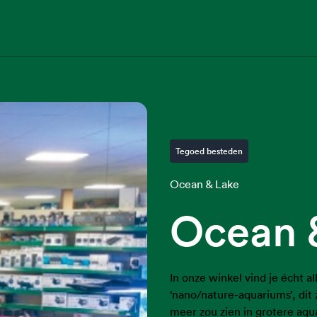
Tegoed besteden
Ocean & Lake
Ocean 
In onze winkel vind je écht 
‘nano/nature-aquariums’, dit 
meer zou zien in grotere aqu