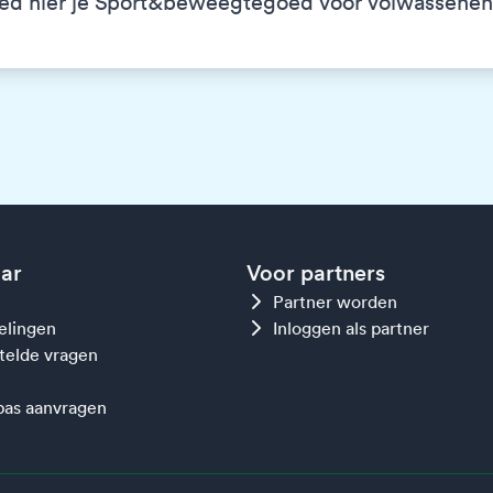
ed hier je Sport&beweegtegoed voor volwassenen
aar
Voor partners
Partner worden
gelingen
Inloggen als partner
telde vragen
as aanvragen