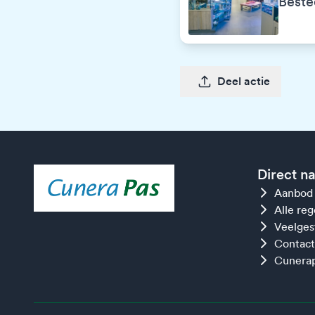
Beste
Deel actie
Direct n
Aanbod
Alle re
Veelges
Contact
Cunerap