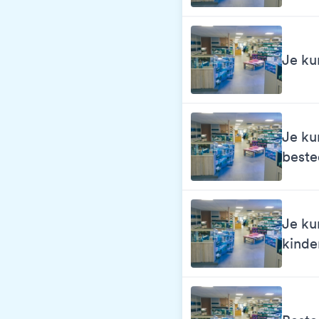
Je ku
Je ku
best
Je ku
kinde