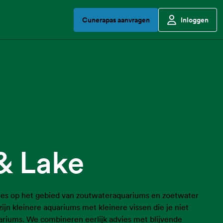
Cunerapas aanvragen
Inloggen
& Lake
alles op het gebied van zoutwateraquariums en zoetwater
zijn kleinere aquariums met kleinere vissen die je niet
ariums. We combineren eerlijk advies met blijvende