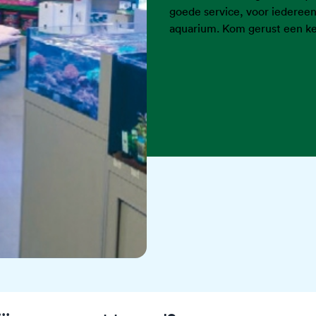
goede service, voor iederee
aquarium. Kom gerust een kee