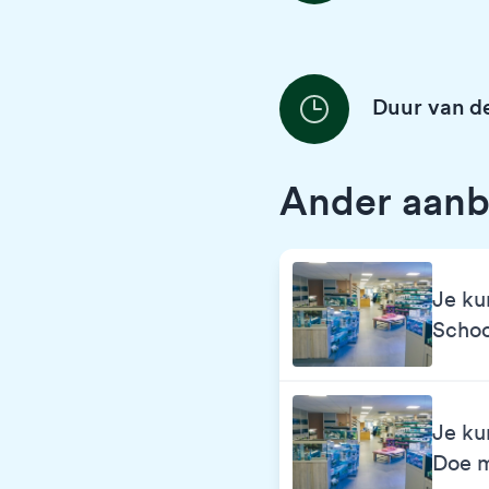
Duur van de
Ander aanb
Je ku
Scho
Je ku
Doe 