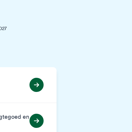
2027
egtegoed en