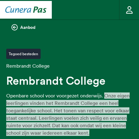
Aanbod
Tegoed besteden
Rembrandt College
Rembrandt College
Openbare school voor voorgezet onderwijs.
Onze eigen
leerlingen vinden het Rembrandt College een heel
toegankelijke school. Het tonen van respect voor elkaar
staat centraal. Leerlingen voelen zich veilig en ervaren
ruimte voor zichzelf. Dat kan ook omdat wij een kleine
school zijn waar iedereen elkaar kent.