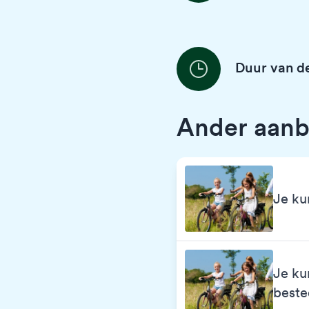
Duur van de
Ander aanb
Je ku
Je ku
best