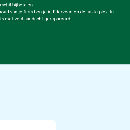
rschil bijbetalen.
ud van je fiets ben je in Ederveen op de juiste plek. In
ets met veel aandacht gerepareerd.