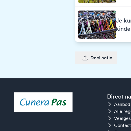
Je ku
kinde
Deel actie
Direct n
Aanbod
Alle re
Veelges
Contact