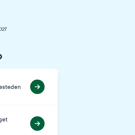
2027
o
besteden
get