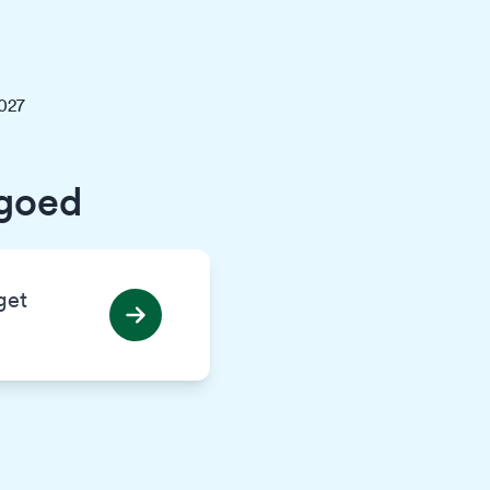
2027
egoed
get