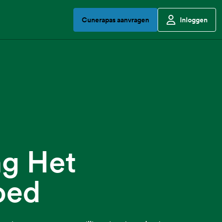
Cunerapas aanvragen
Inloggen
ng Het
oed