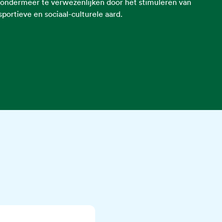
l ondermeer te verwezenlijken door het stimuleren van
sportieve en sociaal-culturele aard.