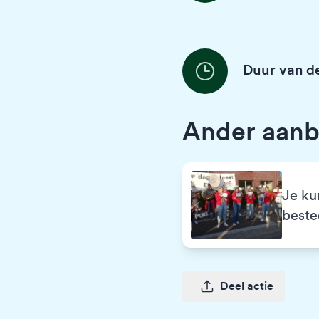
Duur van de
Ander aanb
Je ku
best
Deel actie