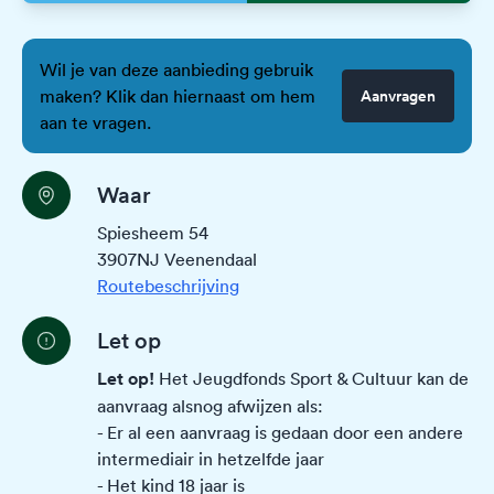
Wil je van deze aanbieding gebruik
maken? Klik dan hiernaast om hem
Aanvragen
aan te vragen.
Waar
Spiesheem 54
3907NJ Veenendaal
Routebeschrijving
Let op
Let op!
Het Jeugdfonds Sport & Cultuur kan de
aanvraag alsnog afwijzen als:
- Er al een aanvraag is gedaan door een andere
intermediair in hetzelfde jaar
- Het kind 18 jaar is