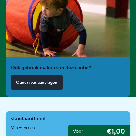
Ook gebruik maken van deze actie?
Cunerapas aanvragen
standaardtarief
Van €150,00
€1,00
Voor