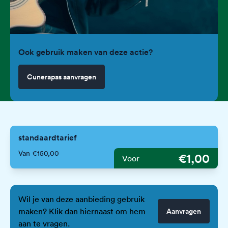
Ook gebruik maken van deze actie?
Cunerapas aanvragen
standaardtarief
Van €150,00
€1,00
Voor
Wil je van deze aanbieding gebruik
maken? Klik dan hiernaast om hem
Aanvragen
aan te vragen.