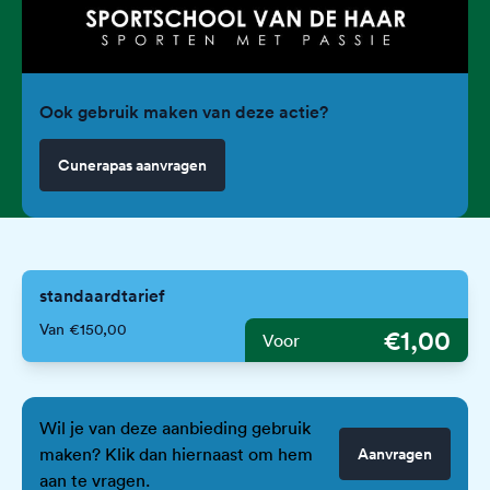
Ook gebruik maken van deze actie?
Cunerapas aanvragen
standaardtarief
Van €150,00
€1,00
Voor
Wil je van deze aanbieding gebruik
maken? Klik dan hiernaast om hem
Aanvragen
aan te vragen.