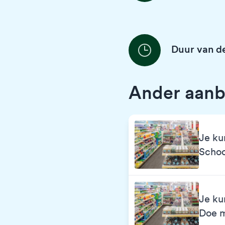
Duur van de
Ander aan
Je ku
Scho
Je ku
Doe 