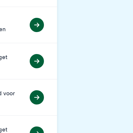
en
get
d voor
get