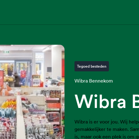
Tegoed besteden
Wibra Bennekom
Wibra 
Wibra is er voor jou. Wij hel
gemakkelijker te maken. Sam
is, maar ook een plek is om g