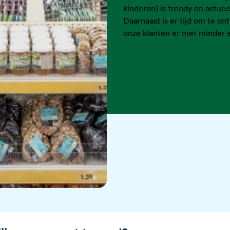
kinderen) is trendy en actuee
Daarnaast is er tijd om te o
onze klanten er met minder 