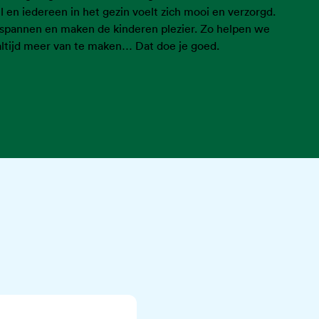
l en iedereen in het gezin voelt zich mooi en verzorgd.
ntspannen en maken de kinderen plezier. Zo helpen we
altijd meer van te maken… Dat doe je goed.