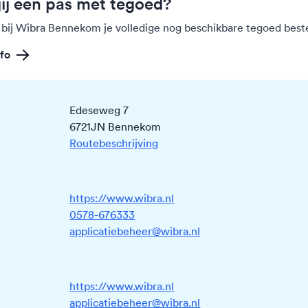
jij een pas met tegoed?
 bij Wibra Bennekom je volledige nog beschikbare tegoed best
fo
Edeseweg 7
6721JN Bennekom
Routebeschrijving
https://www.wibra.nl
0578-676333
applicatiebeheer@wibra.nl
https://www.wibra.nl
applicatiebeheer@wibra.nl