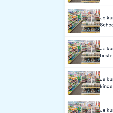
Je ku
Schoo
Je ku
best
Je ku
kinde
Je ku