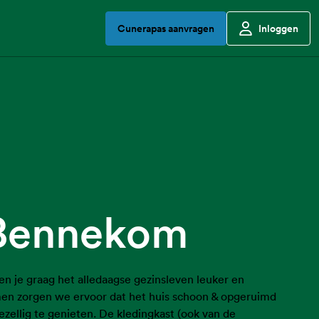
Cunerapas aanvragen
Inloggen
Bennekom
pen je graag het alledaagse gezinsleven leuker en
en zorgen we ervoor dat het huis schoon & opgeruimd
ezellig te genieten. De kledingkast (ook van de