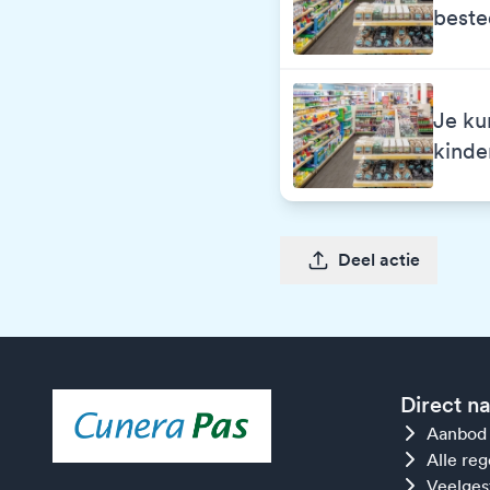
best
Je ku
kinde
Deel actie
Direct n
Aanbod
Alle re
Veelges