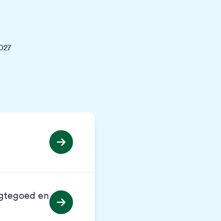
2027
egtegoed en