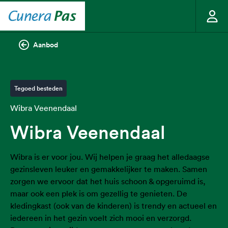
Aanbod
Tegoed besteden
Wibra Veenendaal
Wibra Veenendaal
Wibra is er voor jou. Wij helpen je graag het alledaagse
gezinsleven leuker en gemakkelijker te maken. Samen
zorgen we ervoor dat het huis schoon & opgeruimd is,
maar ook een plek is om gezellig te genieten. De
kledingkast (ook van de kinderen) is trendy en actueel en
iedereen in het gezin voelt zich mooi en verzorgd.